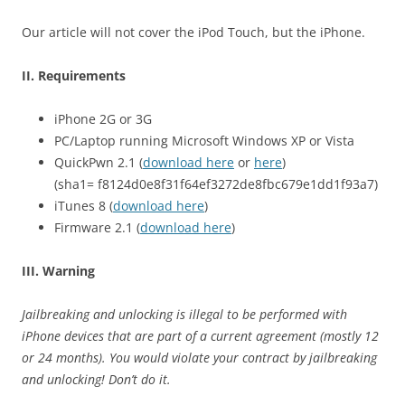
Our article will not cover the iPod Touch, but the iPhone.
II. Requirements
iPhone 2G or 3G
PC/Laptop running Microsoft Windows XP or Vista
QuickPwn 2.1 (
download here
or
here
)
(sha1= f8124d0e8f31f64ef3272de8fbc679e1dd1f93a7)
iTunes 8 (
download here
)
Firmware 2.1 (
download here
)
III. Warning
Jailbreaking and unlocking is illegal to be performed with
iPhone devices that are part of a current agreement (mostly 12
or 24 months). You would violate your contract by jailbreaking
and unlocking! Don’t do it.