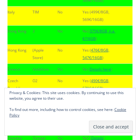
569€/16GB)
Italy
TIM
No
Yes (499€/8GB,
569€/16GB)
Hong Kong
3
No
No (
375€/8GB, n.a.
€/16GB
)
Hong Kong
(Apple
No
Yes (
476€/8GB,
Store)
547€/16GB
)
Greece
Vodafone
No
No (
Details here
)
Czech
O2
No
Yes (
490€/8GB,
Republic
570€/16GB
)
Privacy & Cookies: This site uses cookies. By continuing to use this
website, you agree to their use.
New
Vodafone
No
Yes (
470€/8GB,
Zealand
535€/16GB
)
To find out more, including how to control cookies, see here:
Cookie
Policy
Singapore
SingTel
No
No (
490€/8GB,
570€/16GB
)
Slovakia
Orange
No
No? (
Details
)