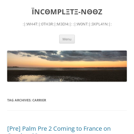
Skip
to
ÏNCΘMPLΞTΞ-NΘΘZ
content
:|:WH4T:|:0TH3R:|:M3D!4:|: :|:W0NT:|:3XPL41N:|:
Menu
TAG ARCHIVES:
CARRIER
[Pre] Palm Pre 2 Coming to France on