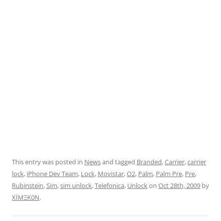
This entry was posted in
News
and tagged
Branded
,
Carrier
,
carrier
lock
,
iPhone Dev Team
,
Lock
,
Movistar
,
O2
,
Palm
,
Palm Pre
,
Pre
,
Rubinstein
,
Sim
,
sim unlock
,
Telefonica
,
Unlock
on
Oct 28th, 2009
by
XÏMΞK0N
.