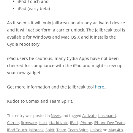
iPod Touch and
iPad (early beta)
As it seems it will only jailbreak an already activated device
and it will
not
perform a carrier unlock. The jailbreak tool is
available for Windows and Mac OS X and it installs the
Cydia repository.
iPad users be cautious, many Cydia Apps have not been
checked for compliance with the iPad and might screw up
your new gadget.
Get more information and the jailbreak tool
here
…
Kudos to Comex and Team Spirit.
This entry was posted in
News
and tagged
Activate
,
baseband
,
Carrier
,
firmware
,
Hack
,
Hacktivate
,
iPad
,
iPhone
,
iPhone Dev Team
,
iPod Touch
,
Jailbreak
,
Spirit
,
Team
,
Team Spirit
,
Unlock
on
May 4th,