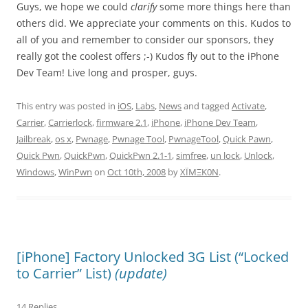
Guys, we hope we could
clarify
some more things here than
others did. We appreciate your comments on this. Kudos to
all of you and remember to consider our sponsors, they
really got the coolest offers ;-) Kudos fly out to the iPhone
Dev Team! Live long and prosper, guys.
This entry was posted in
iOS
,
Labs
,
News
and tagged
Activate
,
Carrier
,
Carrierlock
,
firmware 2.1
,
iPhone
,
iPhone Dev Team
,
Jailbreak
,
os x
,
Pwnage
,
Pwnage Tool
,
PwnageTool
,
Quick Pawn
,
Quick Pwn
,
QuickPwn
,
QuickPwn 2.1-1
,
simfree
,
un lock
,
Unlock
,
Windows
,
WinPwn
on
Oct 10th, 2008
by
XÏMΞK0N
.
[iPhone] Factory Unlocked 3G List (“Locked
to Carrier” List)
(update)
14 Replies