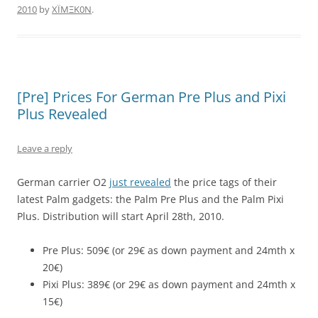
2010
by
XÏMΞK0N
.
[Pre] Prices For German Pre Plus and Pixi
Plus Revealed
Leave a reply
German carrier O2
just revealed
the price tags of their
latest Palm gadgets: the Palm Pre Plus and the Palm Pixi
Plus. Distribution will start April 28th, 2010.
Pre Plus: 509€ (or 29€ as down payment and 24mth x
20€)
Pixi Plus: 389€ (or 29€ as down payment and 24mth x
15€)