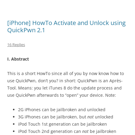
[iPhone] HowTo Activate and Unlock using
QuickPwn 2.1
16 Replies
I. Abstract
This is a short HowTo since all of you by now know how to
use QuickPwn, don’t you? in short: QuickPwn is an Après-
Tool. Means: you let iTunes 8 do the update process and
use QuickPwn afterwards to “open” your device. Note:
2G iPhones can be jailbroken and unlocked
3G iPhones can be jailbroken, but
not
unlocked
iPod Touch 1st generation can be jailbroken
iPod Touch 2nd generation can
not
be jailbroken