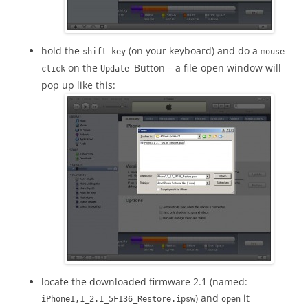
hold the
(on your keyboard) and do a
shift-key
mouse-
on the
Button – a file-open window will
click
Update
pop up like this:
locate the downloaded firmware 2.1 (named:
) and
it
iPhone1,1_2.1_5F136_Restore.ipsw
open