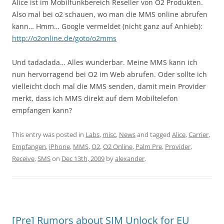
Alice ist im Mobilfunkbereich Reseller von O2 Produkten.
Also mal bei o2 schauen, wo man die MMS online abrufen
kann… Hmm… Google vermeldet (nicht ganz auf Anhieb):
http://o2online.de/goto/o2mms
Und tadadada… Alles wunderbar. Meine MMS kann ich
nun hervorragend bei O2 im Web abrufen. Oder sollte ich
vielleicht doch mal die MMS senden, damit mein Provider
merkt, dass ich MMS direkt auf dem Mobiltelefon
empfangen kann?
This entry was posted in
Labs
,
misc
,
News
and tagged
Alice
,
Carrier
,
Empfangen
,
iPhone
,
MMS
,
O2
,
O2 Online
,
Palm Pre
,
Provider
,
Receive
,
SMS
on
Dec 13th, 2009
by
alexander
.
[Pre] Rumors about SIM Unlock for EU