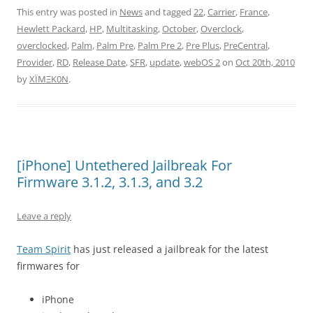
This entry was posted in
News
and tagged
22
,
Carrier
,
France
,
Hewlett Packard
,
HP
,
Multitasking
,
October
,
Overclock
,
overclocked
,
Palm
,
Palm Pre
,
Palm Pre 2
,
Pre Plus
,
PreCentral
,
Provider
,
RD
,
Release Date
,
SFR
,
update
,
webOS 2
on
Oct 20th, 2010
by
XÏMΞK0N
.
[iPhone] Untethered Jailbreak For
Firmware 3.1.2, 3.1.3, and 3.2
Leave a reply
Team Spirit
has just released a jailbreak for the latest
firmwares for
iPhone