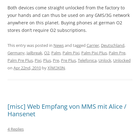
Both devices come straight unlocked from the factory to
your hands and can thus be used on any GMS/3G network
anywhere on this planet. Buying phones at german O2
stores don’t require O2 subscriptions.
This entry was posted in
News
and tagged
Carrier
,
Deutschland
,
Germany
,
Jailbreak
,
O2
,
Palm
,
Palm Pixi
,
Palm Pixi Plus
,
Palm Pre
,
Palm Pre Plus
,
Pixi
,
Plus
,
Pre
,
Pre Plus
,
Telefonica
,
Unlock
,
Unlocked
on
Apr 22nd, 2010
by
XÏMΞK0N
.
[misc] Web Empfang von MMS mit Alice /
Hansenet
4 Replies