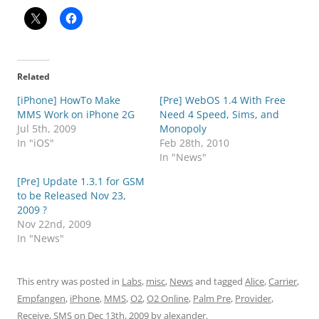
Related
[iPhone] HowTo Make
[Pre] WebOS 1.4 With Free
MMS Work on iPhone 2G
Need 4 Speed, Sims, and
Jul 5th, 2009
Monopoly
In "iOS"
Feb 28th, 2010
In "News"
[Pre] Update 1.3.1 for GSM
to be Released Nov 23,
2009 ?
Nov 22nd, 2009
In "News"
This entry was posted in
Labs
,
misc
,
News
and tagged
Alice
,
Carrier
,
Empfangen
,
iPhone
,
MMS
,
O2
,
O2 Online
,
Palm Pre
,
Provider
,
Receive
,
SMS
on
Dec 13th, 2009
by
alexander
.