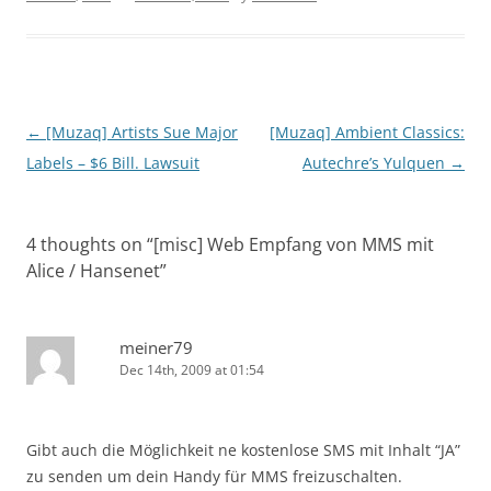
Post
←
[Muzaq] Artists Sue Major
[Muzaq] Ambient Classics:
navigation
Labels – $6 Bill. Lawsuit
Autechre’s Yulquen
→
4 thoughts on “
[misc] Web Empfang von MMS mit
Alice / Hansenet
”
meiner79
Dec 14th, 2009 at 01:54
Gibt auch die Möglichkeit ne kostenlose SMS mit Inhalt “JA”
zu senden um dein Handy für MMS freizuschalten.