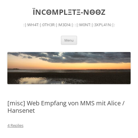
Skip
to
ÏNCΘMPLΞTΞ-NΘΘZ
content
:|:WH4T:|:0TH3R:|:M3D!4:|: :|:W0NT:|:3XPL41N:|:
Menu
[misc] Web Empfang von MMS mit Alice /
Hansenet
4 Replies