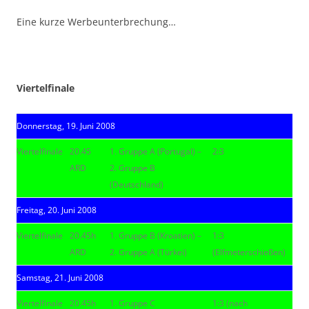
Eine kurze Werbeunterbrechung…
|
Viertelfinale
Donnerstag, 19. Juni 2008
Viertelfinale
20.45
1. Gruppe A (Portugal) –
2:3
ARD
2. Gruppe B
(Deutschland)
Freitag, 20. Juni 2008
Viertelfinale
20.45h
1. Gruppe B (Kroatien) –
1:3
ARD
2. Gruppe A (Türkei)
(Elfmeterschießen)
Samstag, 21. Juni 2008
Viertelfinale
20.45h
1. Gruppe C
1:3 (nach