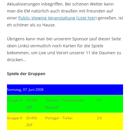
Aktualisierungen inbegriffen. Bei schönen Wetter kann
man die EM natürlich auch draußen mit Freunden auf
einer
Public-Viewing Veranstaltung (Liste hier)
genießen, ist
eh schöner als zu Hause.
Übrigens kann man bei unserem Sponsor (auf dieser Seite
oben Links) vermutlich noch Karten für die Spiele
bekommen, um Live und Vorort unserer 11 die Daumen zu
drücken…
Spiele der Gruppen
Samstag, 07. Juni 2008
Gruppe A
18.00h
Schweiz – Tschechische
0:1
ZDF
Republik
Gruppe A
20.45h
Portugal – Türkei
2:0
ZDF