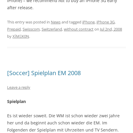
iPhone) – we recommend
not
to buy an iPhone 3G early
after release.
This entry was posted in
News
and tagged
iPhone
,
iPhone 3G
,
Prepaid
,
Swisscom
,
Switzerland
,
without contract
on
Jul 2nd, 2008
by
XÏMΞK0N
.
[Soccer] Spielplan EM 2008
Leave a reply
Spielplan
Es ist wieder soweit. Die WM ist schon wieder zwei Jahre
her und da beginnt auch schon wieder die EM. Im
Folgenden der Spielplan mit Uhrzeiten und TV Sendern.