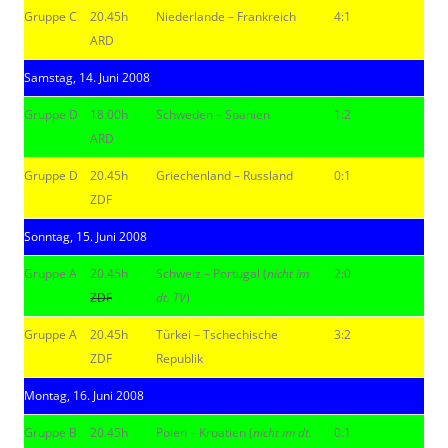
Gruppe C
20.45h
Niederlande – Frankreich
4:1
ARD
Samstag, 14. Juni 2008
Gruppe D
18.00h
Schweden – Spanien
1:2
ARD
Gruppe D
20.45h
Griechenland – Russland
0:1
ZDF
Sonntag, 15. Juni 2008
Gruppe A
20.45h
Schweiz – Portugal (
nicht im
2:0
ZDF
dt. TV
)
Gruppe A
20.45h
Türkei – Tschechische
3:2
ZDF
Republik
Montag, 16. Juni 2008
Gruppe B
20.45h
Polen – Kroatien (
nicht im dt.
0:1