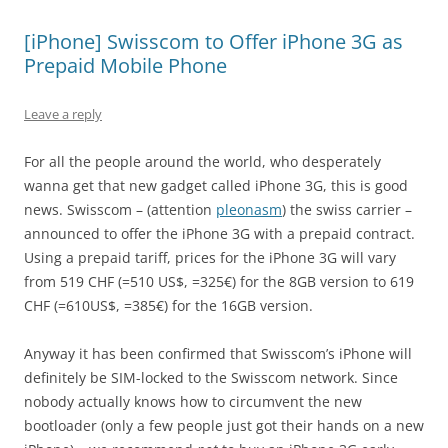
[iPhone] Swisscom to Offer iPhone 3G as
Prepaid Mobile Phone
Leave a reply
For all the people around the world, who desperately
wanna get that new gadget called iPhone 3G, this is good
news. Swisscom – (attention
pleonasm
) the swiss carrier –
announced to offer the iPhone 3G with a prepaid contract.
Using a prepaid tariff, prices for the iPhone 3G will vary
from 519 CHF (=510 US$, =325€) for the 8GB version to 619
CHF (=610US$, =385€) for the 16GB version.
Anyway it has been confirmed that Swisscom’s iPhone will
definitely be SIM-locked to the Swisscom network. Since
nobody actually knows how to circumvent the new
bootloader (only a few people just got their hands on a new