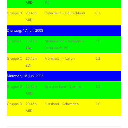
ARD
TV
)
Gruppe B
20.45h
Österreich – Deutschland
0:1
ARD
Dienstag, 17. Juni 2008
Gruppe C
20.45h
Niederlande – Rumänien
2:0
ZDF
(
nicht im dt. TV
)
Gruppe C
20.45h
Frankreich – Italien
0:2
ZDF
Mittwoch, 18. Juni 2008
Gruppe D
20.45h
Griechenland – Spanien
1:2
ARD
Gruppe D
20.45h
Russland – Schweden
2:0
ARD
|