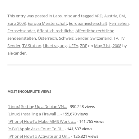
This entry was posted in
Labs
,
misc
and tagged
ARD
,
Austria
,
EM
,
Euro 2008
,
Europa Meisterschaft
,
Europameisterschaft
,
Fernsehen
,
Fernsehsender
,
öffentlich rechtliche
,
öffentliche rechtliche
sendeanstalten
,
Österreich
,
Schweiz
,
Sender
,
Switzerland
,
TV
,
TV
Sender
,
TV Station
,
Übertragung
,
UEFA
,
ZDF
on
May 31st, 2008
by
alexander
.
MOST INCOMPLETE VIEWS
[Linux] Setting Up a Debian VN...
- 390,248 views
[Linux] Installing a Firewall ...
- 155,670 views
[iPhone] HowTo Make MMS Work o...
- 141,765 views
[e-Biz] Apple Asks Court To Di...
- 141,537 views
[iPhone] HowTo Activate and Un...
- 126,321 views