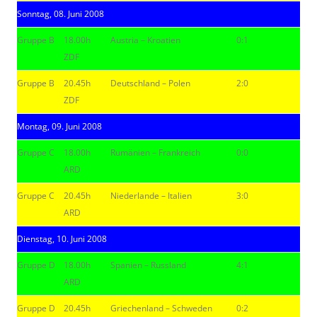
Sonntag, 08. Juni 2008
Gruppe B
18.00h
Austria – Kroatien
0:1
ZDF
Gruppe B
20.45h
Deutschland – Polen
2:0
ZDF
Montag, 09. Juni 2008
Gruppe C
18.00h
Rumänien – Frankreich
0:0
ARD
Gruppe C
20.45h
Niederlande – Italien
3:0
ARD
Dienstag, 10. Juni 2008
Gruppe D
18.00h
Spanien – Russland
4:1
ARD
Gruppe D
20.45h
Griechenland – Schweden
0:2