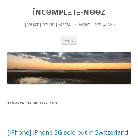
Skip
to
ÏNCΘMPLΞTΞ-NΘΘZ
content
:|:WH4T:|:0TH3R:|:M3D!4:|: :|:W0NT:|:3XPL41N:|:
Menu
TAG ARCHIVES:
SWITZERLAND
[iPhone] iPhone 3G sold out in Switzerland