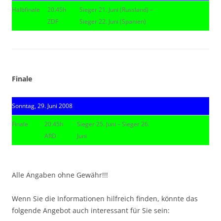
Halbfinale
20.45h
Sieger 21. Juni (Russland) –
ZDF
Sieger 22. Juni (Spanien)
|
|
Finale
Sonntag, 29. Juni 2008
Finale
20.45h
Sieger 25. Juni – Sieger 26.
ARD
Juni
|
Alle Angaben ohne Gewähr!!!
|
Wenn Sie die Informationen hilfreich finden, könnte das
folgende Angebot auch interessant für Sie sein: