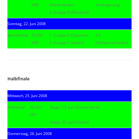
ARD
(Niederlande) –
Verlängerung)
2. Gruppe D (Russland)
Sonntag, 22. Juni 2008
Viertelfinale
20.45h
1. Gruppe D (Spanien) –
4:2
ARD
2. Gruppe C (Italien)
(Elfmeterschießen)
|
|
Halbfinale
Mittwoch, 25. Juni 2008
Halbfinale
20.45h
Sieger 19. Juni (Deutschland)
ZDF
–
Sieger 20. Juni (Türkei)
Donnerstag, 26. Juni 2008