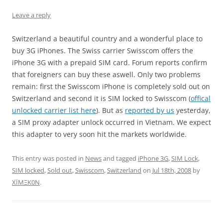
Leave a reply
Switzerland a beautiful country and a wonderful place to
buy 3G iPhones. The Swiss carrier Swisscom offers the
iPhone 3G with a prepaid SIM card. Forum reports confirm
that foreigners can buy these aswell. Only two problems
remain: first the Swisscom iPhone is completely sold out on
Switzerland and second it is SIM locked to Swisscom (
offical
unlocked carrier list here
). But as
reported by us
yesterday,
a SIM proxy adapter unlock occurred in Vietnam. We expect
this adapter to very soon hit the markets worldwide.
This entry was posted in
News
and tagged
iPhone 3G
,
SIM Lock
,
SIM locked
,
Sold out
,
Swisscom
,
Switzerland
on
Jul 18th, 2008
by
XÏMΞK0N
.