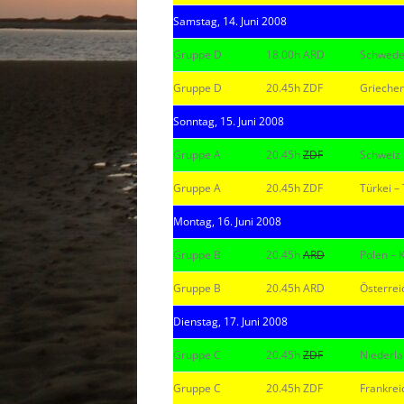
Samstag, 14. Juni 2008
Gruppe D
18.00h ARD
Schwede
Gruppe D
20.45h ZDF
Griechen
Sonntag, 15. Juni 2008
Gruppe A
20.45h
ZDF
Schweiz 
Gruppe A
20.45h ZDF
Türkei –
Montag, 16. Juni 2008
Gruppe B
20.45h
ARD
Polen – K
Gruppe B
20.45h ARD
Österrei
Dienstag, 17. Juni 2008
Gruppe C
20.45h
ZDF
Niederla
Gruppe C
20.45h ZDF
Frankreic