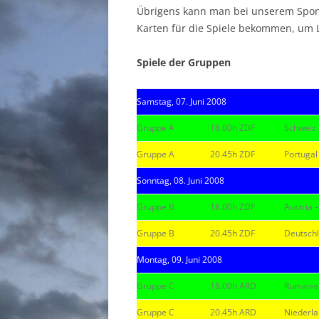
Übrigens kann man bei unserem Sponso
Karten für die Spiele bekommen, um 
Spiele der Gruppen
Samstag, 07. Juni 2008
Gruppe A
18.00h ZDF
Schweiz 
Gruppe A
20.45h ZDF
Portugal
Sonntag, 08. Juni 2008
Gruppe B
18.00h ZDF
Austria 
Gruppe B
20.45h ZDF
Deutschl
Montag, 09. Juni 2008
Gruppe C
18.00h ARD
Rumänien
Gruppe C
20.45h ARD
Niederla