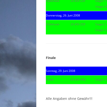
Halbfinale
20.45h ZDF
Sieger 1
Sieger 20
Donnerstag, 26. Juni 2008
Halbfinale
20.45h ZDF
Sieger 21
Sieger 22
|
|
Finale
Sonntag, 29. Juni 2008
Finale
20.45h ARD
Sieger 25
|
Alle Angaben ohne Gewähr!!!
|