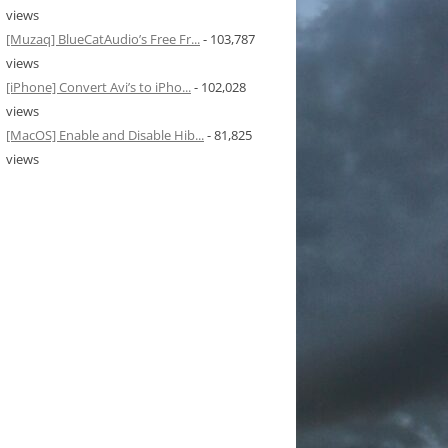
views
[Muzaq] BlueCatAudio’s Free Fr...
- 103,787
views
[iPhone] Convert Avi’s to iPho...
- 102,028
views
[MacOS] Enable and Disable Hib...
- 81,825
views