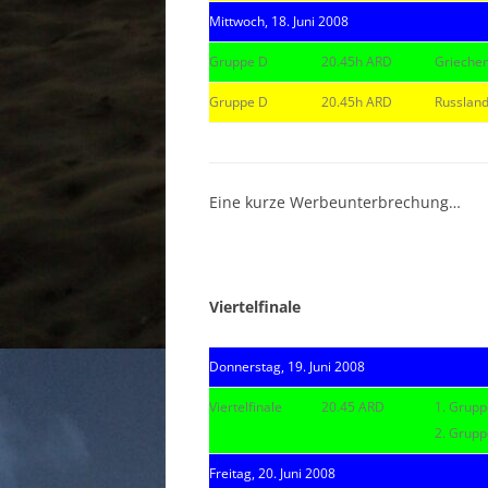
Mittwoch, 18. Juni 2008
Gruppe D
20.45h ARD
Griechen
Gruppe D
20.45h ARD
Russlan
|
Eine kurze Werbeunterbrechung…
|
Viertelfinale
Donnerstag, 19. Juni 2008
Viertelfinale
20.45 ARD
1. Grupp
2. Grupp
Freitag, 20. Juni 2008