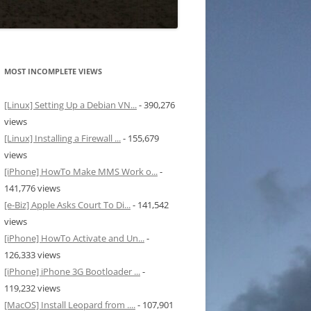
MOST INCOMPLETE VIEWS
[Linux] Setting Up a Debian VN...
- 390,276
views
[Linux] Installing a Firewall ...
- 155,679
views
[iPhone] HowTo Make MMS Work o...
-
141,776 views
[e-Biz] Apple Asks Court To Di...
- 141,542
views
[iPhone] HowTo Activate and Un...
-
126,333 views
[iPhone] iPhone 3G Bootloader ...
-
119,232 views
[MacOS] Install Leopard from ....
- 107,901