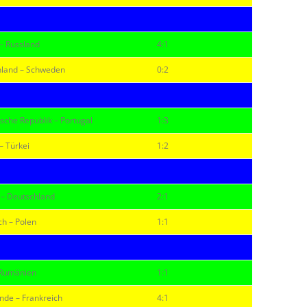
– Russland
4:1
nland – Schweden
0:2
sche Republik – Portugal
1:3
– Türkei
1:2
 – Deutschland
2:1
ch – Polen
1:1
– Rumänien
1:1
nde – Frankreich
4:1