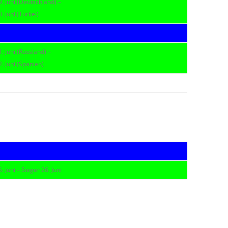
9. Juni (Deutschland) –
. Juni (Türkei)
. Juni (Russland) –
. Juni (Spanien)
. Juni – Sieger 26. Juni