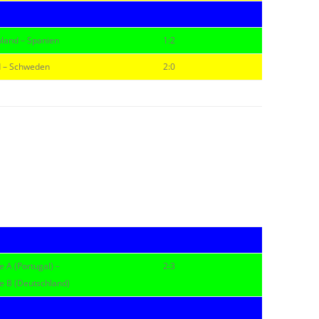
land – Spanien
1:2
d – Schweden
2:0
e A (Portugal) –
2:3
e B (Deutschland)