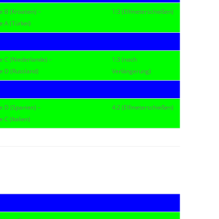
e B (Kroatien) –
1:3 (Elfmeterschießen)
e A (Türkei)
e C (Niederlande) –
1:3 (nach
e D (Russland)
Verlängerung)
e D (Spanien) –
4:2 (Elfmeterschießen)
 C (Italien)