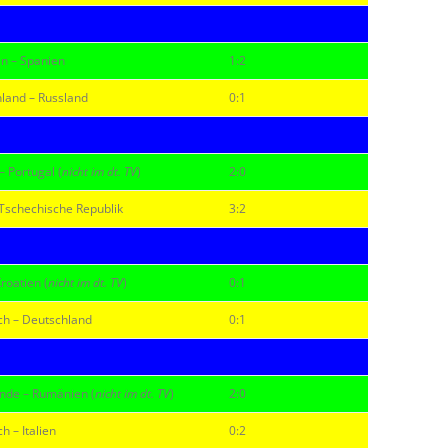
n – Spanien
1:2
land – Russland
0:1
– Portugal (
nicht im dt. TV
)
2:0
 Tschechische Republik
3:2
roatien (
nicht im dt. TV
)
0:1
ch – Deutschland
0:1
nde – Rumänien (
nicht im dt. TV
)
2:0
h – Italien
0:2