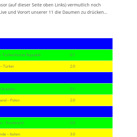
r (auf dieser Seite oben Links) vermutlich noch
Live und Vorort unserer 11 die Daumen zu drücken…
– Tschechische Republik
0:1
 – Türkei
2:0
– Kroatien
0:1
and – Polen
2:0
 – Frankreich
0:0
nde – Italien
3:0