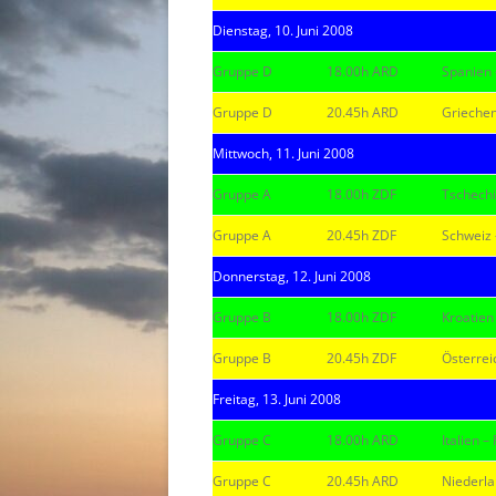
Dienstag, 10. Juni 2008
Gruppe D
18.00h ARD
Spanien 
Gruppe D
20.45h ARD
Grieche
Mittwoch, 11. Juni 2008
Gruppe A
18.00h ZDF
Tschechi
Gruppe A
20.45h ZDF
Schweiz 
Donnerstag, 12. Juni 2008
Gruppe B
18.00h ZDF
Kroatien
Gruppe B
20.45h ZDF
Österrei
Freitag, 13. Juni 2008
Gruppe C
18.00h ARD
Italien 
Gruppe C
20.45h ARD
Niederla