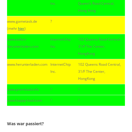
Inc.
Queen’s Road Central,
Hong Kong
www.gametask.de
?
(mehr
hier
)
www.sofort-
InternetChip
102 Queens Road Central,
herunterladen.com
Inc.
31/F The Center,
HongKong
www.herunterladen.com
InternetChip
102 Queens Road Central,
Inc.
31/F The Center,
HongKong
www.premload.info
?
?
www.happy-load.com
?
?
|
Was war passiert?