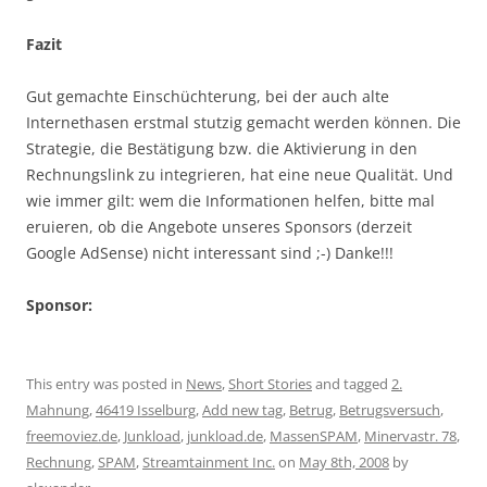
Fazit
Gut gemachte Einschüchterung, bei der auch alte
Internethasen erstmal stutzig gemacht werden können. Die
Strategie, die Bestätigung bzw. die Aktivierung in den
Rechnungslink zu integrieren, hat eine neue Qualität. Und
wie immer gilt: wem die Informationen helfen, bitte mal
eruieren, ob die Angebote unseres Sponsors (derzeit
Google AdSense) nicht interessant sind ;-) Danke!!!
Sponsor:
This entry was posted in
News
,
Short Stories
and tagged
2.
Mahnung
,
46419 Isselburg
,
Add new tag
,
Betrug
,
Betrugsversuch
,
freemoviez.de
,
Junkload
,
junkload.de
,
MassenSPAM
,
Minervastr. 78
,
Rechnung
,
SPAM
,
Streamtainment Inc.
on
May 8th, 2008
by