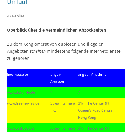
Umlauf
47 Replies
Überblick über die vermeindlichen Abzockseiten
Zu dem Konglomerat von dubiosen und illegalen
Angeboten
scheinen
mindestens folgende Internetdienste
zu gehören:
Internetseite
angebl.
angebl. Anschrift
Anbieter
www.datenklo.de
?
?
www.freemoviez.de
Streamtaiment
31/F The Center 99,
Inc.
Queen’s Road Central,
Hong Kong
www.junkload.de
Streamtaiment
31/F The Center 99,