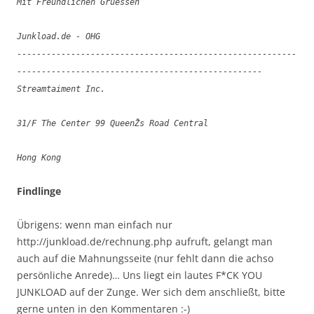
Mit Freundlichen Gruessen
Junkload.de - OHG
---------------------------------------------------------
--------------------------------------------------
Streamtaiment Inc.
31/F The Center 99 QueenŽs Road Central
Hong Kong
Findlinge
Übrigens: wenn man einfach nur
http://junkload.de/rechnung.php aufruft, gelangt man
auch auf die Mahnungsseite (nur fehlt dann die achso
persönliche Anrede)… Uns liegt ein lautes F*CK YOU
JUNKLOAD auf der Zunge. Wer sich dem anschließt, bitte
gerne unten in den Kommentaren :-)