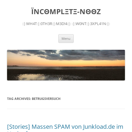
Skip
to
ÏNCΘMPLΞTΞ-NΘΘZ
content
:|:WH4T:|:0TH3R:|:M3D!4:|: :|:W0NT:|:3XPL41N:|:
Menu
TAG ARCHIVES:
BETRUGSVERSUCH
[Stories] Massen SPAM von Junkload.de im