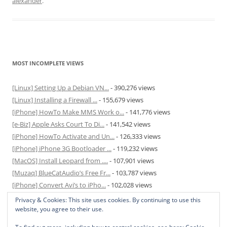
alexander
.
MOST INCOMPLETE VIEWS
[Linux] Setting Up a Debian VN...
- 390,276 views
[Linux] Installing a Firewall ...
- 155,679 views
[iPhone] HowTo Make MMS Work o...
- 141,776 views
[e-Biz] Apple Asks Court To Di...
- 141,542 views
[iPhone] HowTo Activate and Un...
- 126,333 views
[iPhone] iPhone 3G Bootloader ...
- 119,232 views
[MacOS] Install Leopard from ....
- 107,901 views
[Muzaq] BlueCatAudio’s Free Fr...
- 103,787 views
[iPhone] Convert Avi’s to iPho...
- 102,028 views
[MacOS] Enable and Disable Hib...
- 81,825 views
Privacy & Cookies: This site uses cookies. By continuing to use this
website, you agree to their use.