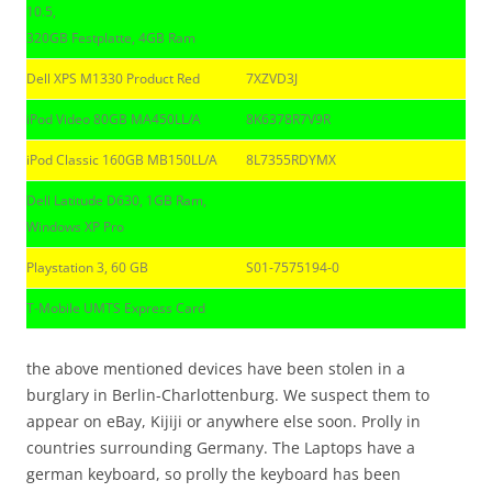
10.5,
320GB Festplatte, 4GB Ram
Dell XPS M1330 Product Red
7XZVD3J
iPod Video 80GB MA450LL/A
8K6378R7V9R
iPod Classic 160GB MB150LL/A
8L7355RDYMX
Dell Latitude D630, 1GB Ram,
Windows XP Pro
Playstation 3, 60 GB
S01-7575194-0
T-Mobile UMTS Express Card
the above mentioned devices have been stolen in a
burglary in Berlin-Charlottenburg. We suspect them to
appear on eBay, Kijiji or anywhere else soon. Prolly in
countries surrounding Germany. The Laptops have a
german keyboard, so prolly the keyboard has been