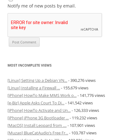
Notify me of new posts by email.
MOST INCOMPLETE VIEWS
[Linux] Setting Up a Debian VN...
- 390,276 views
[Linux] Installing a Firewall ...
- 155,679 views
[iPhone] HowTo Make MMS Work o...
- 141,776 views
[e-Biz] Apple Asks Court To Di...
- 141,542 views
[iPhone] HowTo Activate and Un...
- 126,333 views
[iPhone] iPhone 3G Bootloader ...
- 119,232 views
[MacOS] Install Leopard from ....
- 107,901 views
[Muzaq] BlueCatAudio’s Free Fr...
- 103,787 views