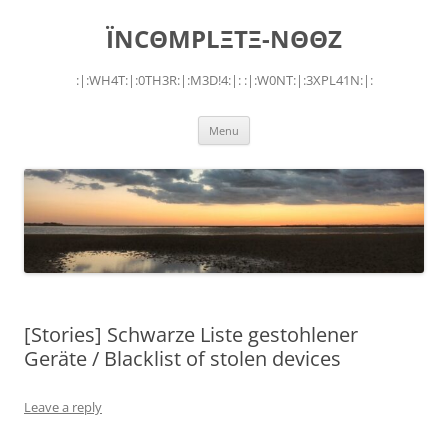
Skip
to
ÏNCΘMPLΞTΞ-NΘΘZ
content
:|:WH4T:|:0TH3R:|:M3D!4:|: :|:W0NT:|:3XPL41N:|:
Menu
[Stories] Schwarze Liste gestohlener
Geräte / Blacklist of stolen devices
Leave a reply