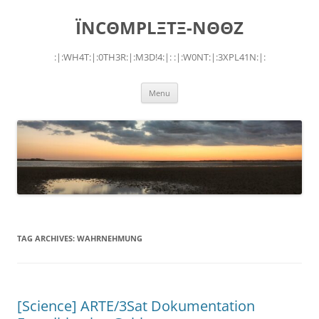
Skip
to
ÏNCΘMPLΞTΞ-NΘΘZ
content
:|:WH4T:|:0TH3R:|:M3D!4:|: :|:W0NT:|:3XPL41N:|:
Menu
TAG ARCHIVES:
WAHRNEHMUNG
[Science] ARTE/3Sat Dokumentation