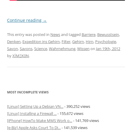
Continue reading
→
This entry was posted in
News
and tagged
Barriere
,
Bewusstsein
,
Denken
,
Expedition ins Gehirn
,
Filter
,
Gehirn
,
Hirn
,
Psychologie
,
Savon
,
Savons
,
Science
,
Wahrnehmung
,
Wissen
on
Jan 19th, 2012
by
XÏMΞK0N
.
MOST INCOMPLETE VIEWS
[Linux] Setting Up a Debian VN...
- 390,252 views
[Linux] Installing a Firewall ...
- 155,672 views
[iPhone] HowTo Make MMS Work o...
- 141,769 views
[e-Biz] Apple Asks Court To Di...
- 141,539 views