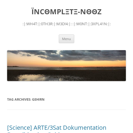
Skip
to
ÏNCΘMPLΞTΞ-NΘΘZ
content
:|:WH4T:|:0TH3R:|:M3D!4:|: :|:W0NT:|:3XPL41N:|:
Menu
TAG ARCHIVES:
GEHIRN
[Science] ARTE/3Sat Dokumentation