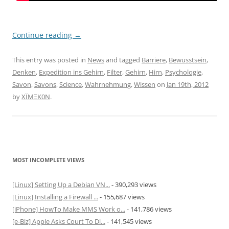
Continue reading
→
This entry was posted in
News
and tagged
Barriere
,
Bewusstsein
,
Denken
,
Expedition ins Gehirn
,
Filter
,
Gehirn
,
Hirn
,
Psychologie
,
Savon
,
Savons
,
Science
,
Wahrnehmung
,
Wissen
on
Jan 19th, 2012
by
XÏMΞK0N
.
MOST INCOMPLETE VIEWS
[Linux] Setting Up a Debian VN...
- 390,293 views
[Linux] Installing a Firewall ...
- 155,687 views
[iPhone] HowTo Make MMS Work o...
- 141,786 views
[e-Biz] Apple Asks Court To Di...
- 141,545 views