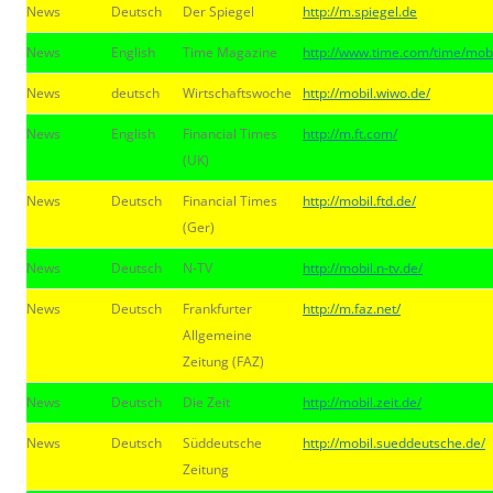
News
Deutsch
Der Spiegel
http://m.spiegel.de
News
English
Time Magazine
http://www.time.com/time/mobi
News
deutsch
Wirtschaftswoche
http://mobil.wiwo.de/
News
English
Financial Times
http://m.ft.com/
(UK)
News
Deutsch
Financial Times
http://mobil.ftd.de/
(Ger)
News
Deutsch
N-TV
http://mobil.n-tv.de/
News
Deutsch
Frankfurter
http://m.faz.net/
Allgemeine
Zeitung (FAZ)
News
Deutsch
Die Zeit
http://mobil.zeit.de/
News
Deutsch
Süddeutsche
http://mobil.sueddeutsche.de/
Zeitung