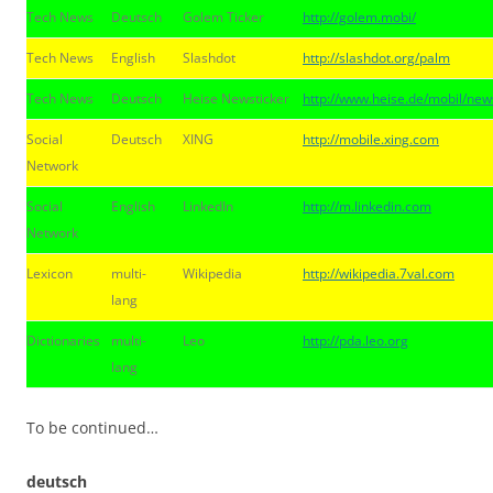
Tech News
Deutsch
Golem Ticker
http://golem.mobi/
Tech News
English
Slashdot
http://slashdot.org/palm
Tech News
Deutsch
Heise Newsticker
http://www.heise.de/mobil/news
Social
Deutsch
XING
http://mobile.xing.com
Network
Social
English
LinkedIn
http://m.linkedin.com
Network
Lexicon
multi-
Wikipedia
http://wikipedia.7val.com
lang
Dictionaries
multi-
Leo
http://pda.leo.org
lang
To be continued…
deutsch