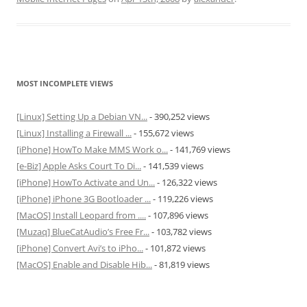
MOST INCOMPLETE VIEWS
[Linux] Setting Up a Debian VN...
- 390,252 views
[Linux] Installing a Firewall ...
- 155,672 views
[iPhone] HowTo Make MMS Work o...
- 141,769 views
[e-Biz] Apple Asks Court To Di...
- 141,539 views
[iPhone] HowTo Activate and Un...
- 126,322 views
[iPhone] iPhone 3G Bootloader ...
- 119,226 views
[MacOS] Install Leopard from ....
- 107,896 views
[Muzaq] BlueCatAudio’s Free Fr...
- 103,782 views
[iPhone] Convert Avi’s to iPho...
- 101,872 views
[MacOS] Enable and Disable Hib...
- 81,819 views