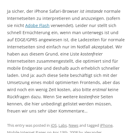
Ja sicher, der iPhone Safari-Browser
ist imstande
normale
Internetseiten zu interpretieren und anzuzeigen. (sofern
sie nicht
Adobe Flash
verwendet). Leider nur stellt sich
schnell Ernüchterung ein, wenn man unterwegs ist und
auf EDGE/GPRS angewiesen ist, die Ladezeiten für normale
Internetseiten sind einfach nur im Notfall akzeptabel. Wir
haben aus diesem Grund, eine Liste
kostenfreier
Internetseiten zusammengestellt, die optimiert sind für
mobile Endgeräte und deshalb auch erheblich schneller
laden. Und ja: auch diese Seite beschäftigt sich mit der
Umsetzung eines mobil optimierten Frontends, aber das
wird noch ein wenig Zeit kosten, also bitte
erstmal
keine
Rückfragen dazu. Wenn Sie weitere
kostenfreie
Seiten
kennen, die hier unbedingt gelistet werden müssen,
freuen wir uns sehr über Kommentare…
This entry was posted in
iOS
,
Labs
,
News
and tagged
iPhone
,
Mobile Internet Pages
on
Apr 13th, 2008
by
alexander
.