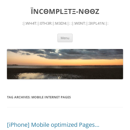
Skip
to
ÏNCΘMPLΞTΞ-NΘΘZ
content
:|:WH4T:|:0TH3R:|:M3D!4:|: :|:W0NT:|:3XPL41N:|:
Menu
TAG ARCHIVES:
MOBILE INTERNET PAGES
[iPhone] Mobile optimized Pages…