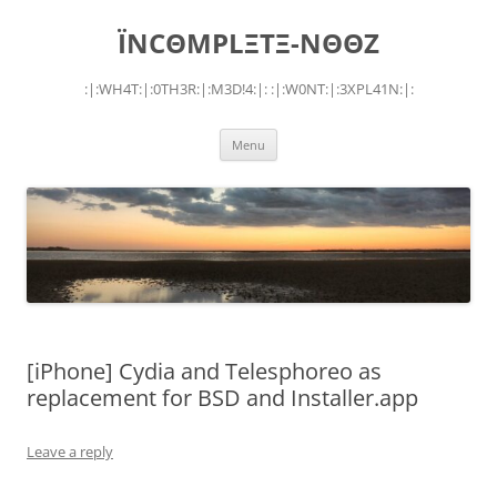
Skip
to
ÏNCΘMPLΞTΞ-NΘΘZ
content
:|:WH4T:|:0TH3R:|:M3D!4:|: :|:W0NT:|:3XPL41N:|:
Menu
[iPhone] Cydia and Telesphoreo as
replacement for BSD and Installer.app
Leave a reply