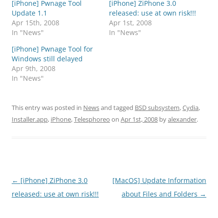
[iPhone] Pwnage Tool
[iPhone] ZiPhone 3.0
Update 1.1
released: use at own risk!!!
Apr 15th, 2008
Apr 1st, 2008
In "News"
In "News"
[iPhone] Pwnage Tool for
Windows still delayed
Apr 9th, 2008
In "News"
This entry was posted in
News
and tagged
BSD subsystem
,
Cydia
,
Installer.app
,
iPhone
,
Telesphoreo
on
Apr 1st, 2008
by
alexander
.
Post
←
[iPhone] ZiPhone 3.0
[MacOS] Update Information
navigation
released: use at own risk!!!
about Files and Folders
→