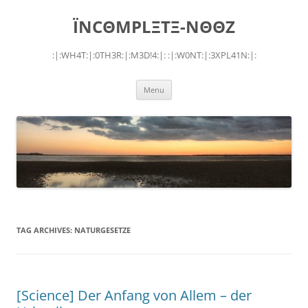
Skip
to
ÏNCΘMPLΞTΞ-NΘΘZ
content
:|:WH4T:|:0TH3R:|:M3D!4:|: :|:W0NT:|:3XPL41N:|:
Menu
TAG ARCHIVES:
NATURGESETZE
[Science] Der Anfang von Allem – der