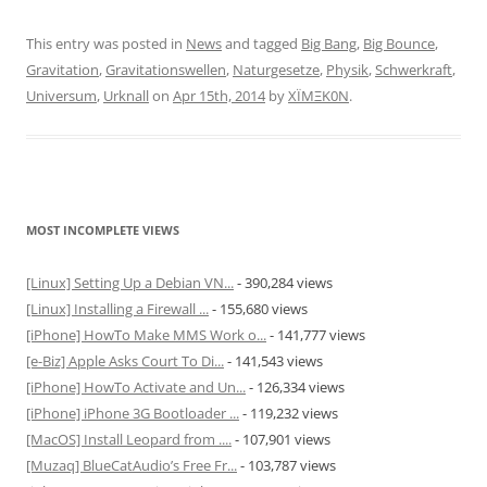
This entry was posted in
News
and tagged
Big Bang
,
Big Bounce
,
Gravitation
,
Gravitationswellen
,
Naturgesetze
,
Physik
,
Schwerkraft
,
Universum
,
Urknall
on
Apr 15th, 2014
by
XÏMΞK0N
.
MOST INCOMPLETE VIEWS
[Linux] Setting Up a Debian VN...
- 390,284 views
[Linux] Installing a Firewall ...
- 155,680 views
[iPhone] HowTo Make MMS Work o...
- 141,777 views
[e-Biz] Apple Asks Court To Di...
- 141,543 views
[iPhone] HowTo Activate and Un...
- 126,334 views
[iPhone] iPhone 3G Bootloader ...
- 119,232 views
[MacOS] Install Leopard from ....
- 107,901 views
[Muzaq] BlueCatAudio’s Free Fr...
- 103,787 views