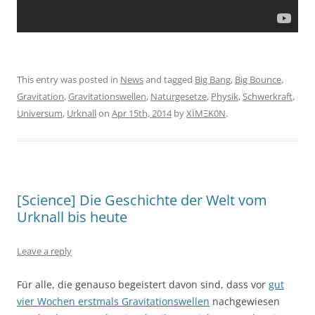
This entry was posted in
News
and tagged
Big Bang
,
Big Bounce
,
Gravitation
,
Gravitationswellen
,
Naturgesetze
,
Physik
,
Schwerkraft
,
Universum
,
Urknall
on
Apr 15th, 2014
by
XÏMΞK0N
.
[Science] Die Geschichte der Welt vom
Urknall bis heute
Leave a reply
Für alle, die genauso begeistert davon sind, dass vor
gut
vier Wochen erstmals Gravitationswellen
nachgewiesen